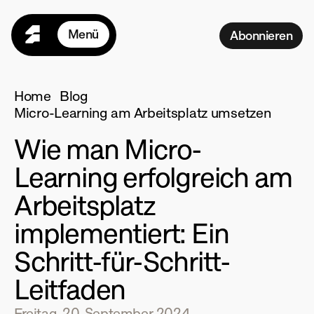
Menü
Abonnieren
Home
Seasons
Home
Blog
Programme
Micro-Learning am Arbeitsplatz umsetzen
Für Teams
Wie man Micro-
Preise
Learning erfolgreich am 
Ressourcen
Arbeitsplatz 
Mehr
implementiert: Ein 
L
ogin
Schritt-für-Schritt-
Leitfaden
Freitag, 20. September 2024